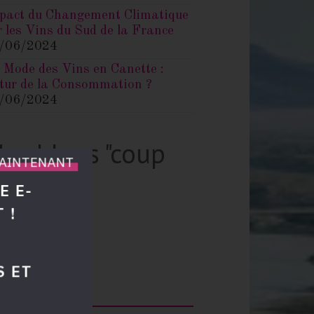
/06/2024
es blogs "coup
e coeur"
MAINTENANT
petitballon.com
E E-
tégories
 !
cords mets et vins
prendre à connaitre le vin
S ET
envenue
butants