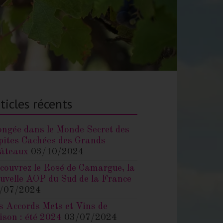
ticles récents
ongée dans le Monde Secret des
pites Cachées des Grands
âteaux
03/10/2024
couvrez le Rosé de Camargue, la
uvelle AOP du Sud de la France
/07/2024
s Accords Mets et Vins de
ison : été 2024
03/07/2024
pact du Changement Climatique
r les Vins du Sud de la France
/06/2024
 Mode des Vins en Canette :
tur de la Consommation ?