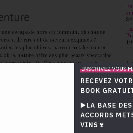
rtes, de rires et de saveurs exquises ?
19
mies les plus chères, parcourant les routes
là où la nature offre ses plus beaux spectacles
M
trésors gustatifs. C’est une invitation à
jourd’hui : une exploration des plus belles
d
 adaptée pour un voyage mémorable entre
INSCRIVEZ VOUS 
le
RECEVEZ VOTR
ns Viticoles
Ca
BOOK GRATUIT
Ac
▶️LA BASE DES
uternes, France
Ap
ACCORDS MET
Bi
VINS🍷
coles
Dé