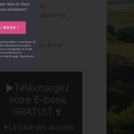
per dans le choix
dcast "Les secrets du vin"
vos invitations !
gions viticoles
E-BOOK !
 jamais cédée ni revendue. En
idéos, offres commerciales,
▶️
Téléchargez
ouvrir et déguster le vin de
der directement ou
 en bas de page. Vous pouvez
votre E-book
GRATUIT
🍷
🍷La base des accords
mets et vins
🚀Pour ne plus jamais vous tromper lors
du choix d'un vin pour vos repas ou vos
invitations▶️