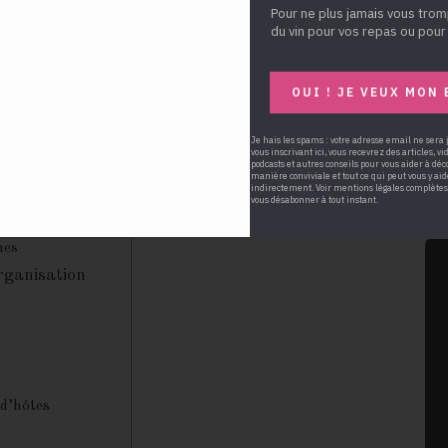
Pour ne plus jamais vous trom
Po
du vin pour vos repas ou pour 
Ré
OUI ! JE VEUX MON 
nes
Je hais les spams : votre adresse email ne sera
Organisation
vous inscrivant ici, vous recevrez des articles, v
podcasts et autres conseils pour vous aider à déc
manière conviviale et tout ce qui peut vous y ai
indirectement. Voir mentions légales complètes
vous désabonner à tout instant.
d’hôtes
Locaux
 Régionale
s Alentours