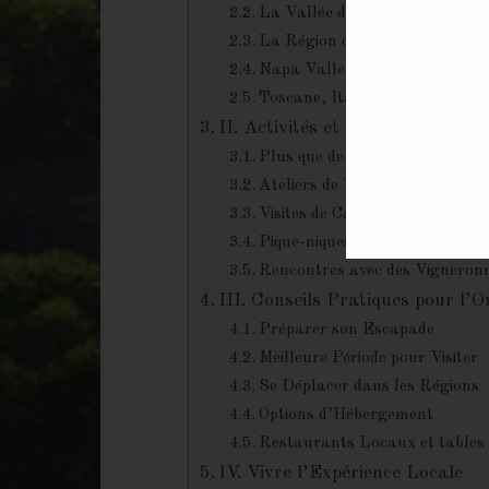
Plus que de la Dégustation
Ateliers de Vinification
Visites de Caves
Pique-niques dans les Vignes
Rencontres avec des Vigneron
III. Conseils Pratiques pour l’
Préparer son Escapade
Meilleure Période pour Visiter
Se Déplacer dans les Régions
Options d’Hébergement
Restaurants Locaux et tables 
IV. Vivre l’Expérience Locale
Immersion Culturelle
Participation à des Festivals 
Découverte de la Gastronomie
Exploration des Petits Village
V. Souvenirs et Achats