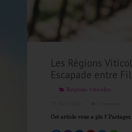
Les Régions Viticol
Escapade entre Fil
Régions viticoles
m
22/11/2023
0 Comment
i
s
Cet article vous a plu ? Partagez 
s
-
w
L’invitation à l’A
i
n
e
Mesdames, avez-vous déjà rêvé 