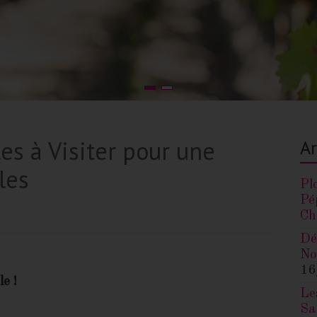
es à Visiter pour une
Ar
les
Pl
Pé
Ch
Dé
No
16
le !
Le
Sa
Im
venture
su
24
La
d’une escapade hors du commun, où chaque
Fu